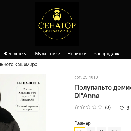
Женское
Мужское
Новинки
Распродажа
ального кашемира
арт.
23-4010
Полупальто деми
Di"Anna
(0)
В
Размер