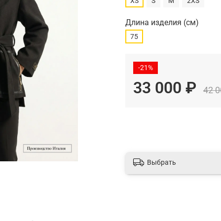
XS
S
M
2XS
Длина изделия (см)
75
-21%
33 000 ₽
42 0
Выбрать